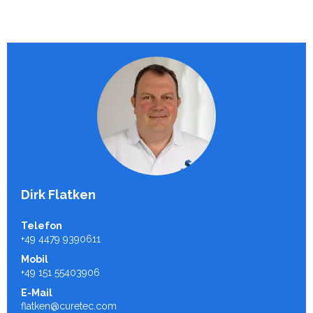
Dirk Flatken
Telefon
+49 4479 9390611
Mobil
+49 151 55403906
E-Mail
flatken@curetec.com