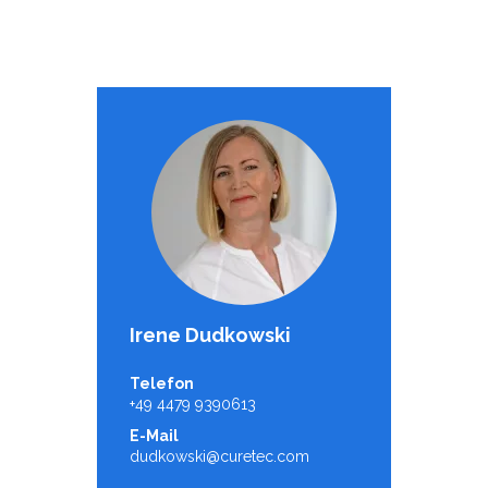
Irene Dudkowski
Telefon
+49 4479 9390613
E-Mail
dudkowski@curetec.com