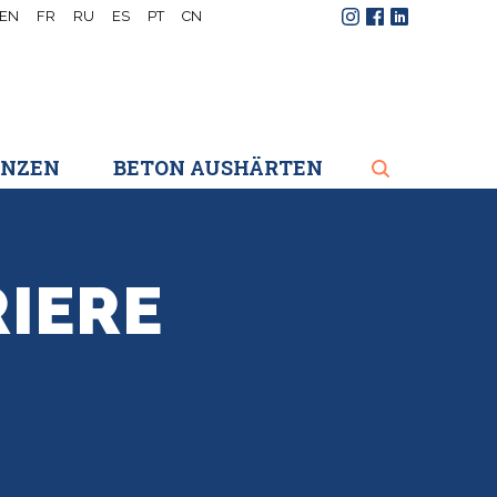
EN
FR
RU
ES
PT
CN
Instagram
Facebook
LinkedIn
ENZEN
BETON AUSHÄRTEN
IERE