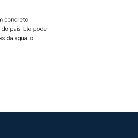
em concreto
 do país. Ele pode
s da água, o
age