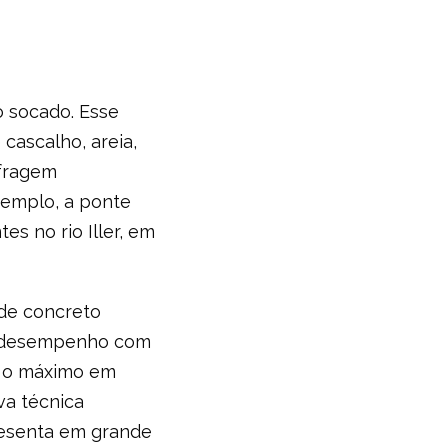
o socado. Esse
cascalho, areia,
ofragem
xemplo, a ponte
es no rio Iller, em
 de concreto
o desempenho com
a o máximo em
va técnica
presenta em grande