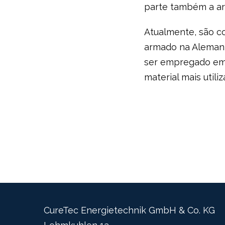
parte também a ar
Atualmente, são c
armado na Alemanha
ser empregado em 
material mais util
CureTec Energietechnik GmbH & Co. KG