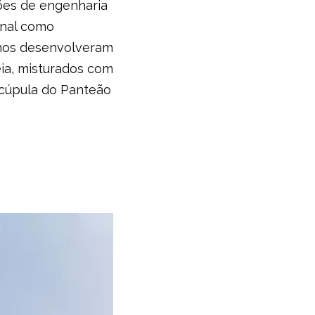
ões de engenharia
inal como
manos desenvolveram
eia, misturados com
a cúpula do Panteão