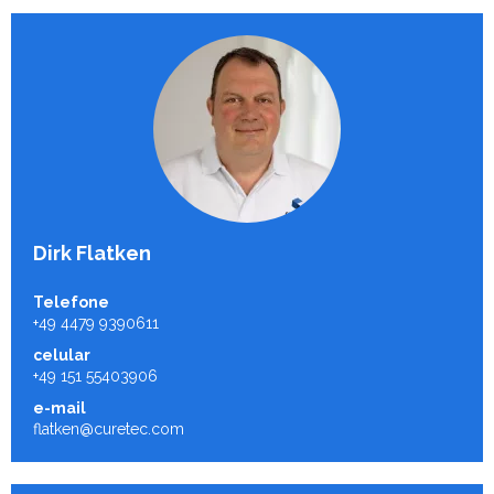
Dirk Flatken
Telefone
+49 4479 9390611
celular
+49 151 55403906
e-mail
flatken@curetec.com