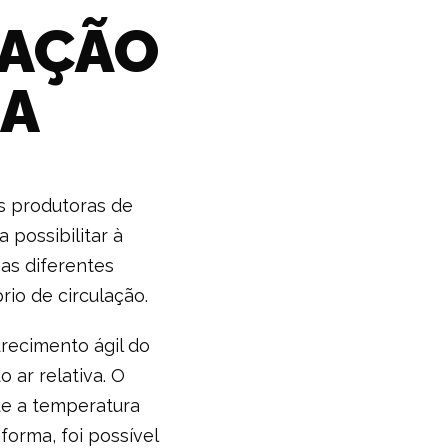
LAÇÃO
IA
es produtoras de
possibilitar à
as diferentes
io de circulação.
recimento ágil do
ar relativa. O
ue a temperatura
forma, foi possível